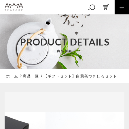
カートに商品を追加しました
キーワード検索
PRODUCT DETAILS
【ギフトセット】白葉茶つきしろセット
商品詳細
こだわり検索
数量
親カテゴリ
2,484円
（税込）
ホーム
商品一覧
【ギフトセット】白葉茶つきしろセット
子カテゴリ
ショッピングを続ける
価格帯
～