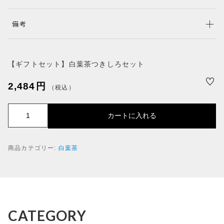
SALE
備考
セール商品
NEW ITEM
新着商品
PRODUCTS
【ギフトセット】白葉茶つきしろセット
商品一覧
2,484
円
（税込）
CHECKED PRODUCTS
最近チェックした商品
【
カートに入れる
ORDER HISTORY
ギ
注文履歴
フ
ト
SHOPPING GUIDE
商品カテゴリー:
白葉茶
セ
ショッピングガイド
ッ
TOPICS
ト
】
お知らせ
白
BLOG
葉
茶
ブログ
CATEGORY
つ
CONTACT