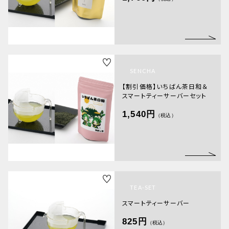
SENCHA
【割引価格】いちばん茶日和＆
スマートティーサーバーセット
RANKING
商品ランキング
1,540円
（税込）
SALE
セール商品
NEW ITEM
新着商品
PRODUCTS
TEA-SET
商品一覧
スマートティーサーバー
CHECKED PRODUCTS
825円
最近チェックした商品
（税込）