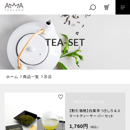
キーワード検索
TEA-SET
茶器
こだわり検索
親カテゴリ
ホーム
商品一覧
茶器
子カテゴリ
WHITE-LEAF-TEA
【割引価格】白葉茶つきしろ＆ス
マートティーサーバーセット
価格帯
1,760円
～
（税込）