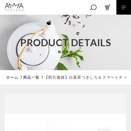
カートに商品を追加しました
キーワード検索
PRODUCT DETAILS
【割引価格】白葉茶つきしろ＆スマートティー
サーバーセット
商品詳細
数量
こだわり検索
1,760円
（税込）
親カテゴリ
ホーム
商品一覧
【割引価格】白葉茶つきしろ＆スマートティ
子カテゴリ
ショッピングを続ける
価格帯
カートを確認する
～