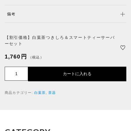
商品ランキング
SALE
備考
セール商品
NEW ITEM
新着商品
【割引価格】白葉茶つきしろ＆スマートティーサーバ
PRODUCTS
ーセット
商品一覧
CHECKED PRODUCTS
1,760
円
（税込）
最近チェックした商品
ORDER HISTORY
【
カートに入れる
割
注文履歴
引
SHOPPING GUIDE
価
商品カテゴリー:
白葉茶
,
茶器
格
ショッピングガイド
】
TOPICS
白
お知らせ
葉
茶
BLOG
つ
ブログ
き