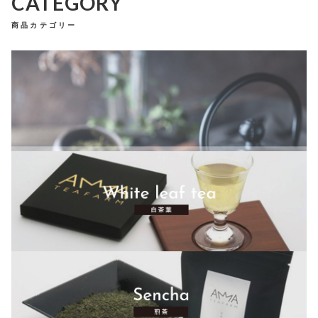
CATEGORY
CONTACT
し
ろ
お問い合わせ
商品カテゴリー
＆
ス
プライバシーポリシー
特定商取引法に基づく表記
マ
ー
ト
テ
ィ
ー
サ
ー
バ
ー
セ
ッ
ト
個